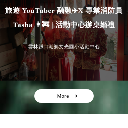
旅遊 YouTuber 融融✈️X 專業消防員
Tasha 👩‍🚒 | 活動中心辦桌婚禮
雲林縣口湖鄉文光國小活動中心
More