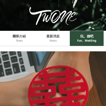
團隊介紹
最新消息
玩。婚吧
Team
News
Fun。Wedding