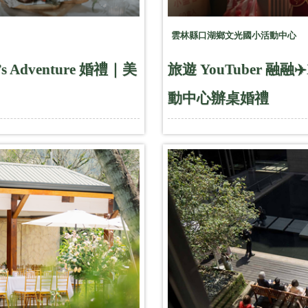
雲林縣口湖鄉文光國小活動中心
 Adventure 婚禮｜美
旅遊 YouTuber 融融✈️
動中心辦桌婚禮