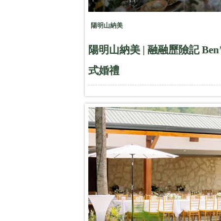
陽明山納美
陽明山納美 | 融融歷險記 Ben’s
式婚禮