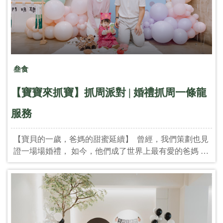
&nbsp; &nbsp; &nbsp; &nbsp; +派對統籌與主持：
@2in1_party +場地: @2018stay2018
叁食
【寶寶來抓寶】抓周派對 | 婚禮抓周一條龍
服務
【寶貝的一歲，爸媽的甜蜜延續】 曾經，我們策劃也見
證一場場婚禮， 如今，他們成了世界上最有愛的爸媽 。
這場抓周派對，不只是寶寶的第一次生日， 更是我們與
這個家庭的第二次緣分！ 從婚禮的啟程，到育兒的甜
蜜， 很榮幸再次陪伴這對「TWO in ONE新人」 為他們
的小寶貝打造一場怪獸電力公司主題的夢幻抓周～ 毛
怪、小麥克都來了，連阿布也變身成了我們的小壽星，
歡樂滿點、可愛爆棚！ 還有讓人 會心一笑的「選老公