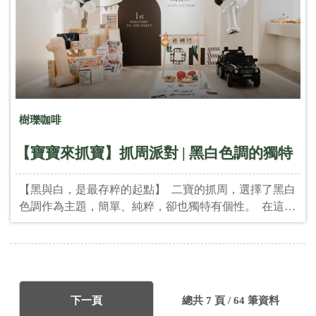
的趣味活動」 小女孩挑選的第一位男神，會是誰？ 爸媽
笑成一團，賓客全場起鬨，是整場派對的最高潮！
TWO in ONE，從婚禮到抓周， 一路走來，收藏一場場
每個人生的重要時刻。 +派對統籌與主持：
@2in1_party +場地: @thirty_food
樹瓅咖啡
【寶寶來抓寶】抓周派對 | 黑白色調的獨特
【黑與白，是最存粹的起點】 二寶的抓周，選擇了黑白
色調作為主題，簡單、純粹，卻也獨特有個性。 在這一
天，我們不給未來任何框架，只讓孩子用自己的小手，
抓起屬於自己的第一份夢想。 無論是筆，是印章，是聽
診器，還是相機，每一個選擇，都是他小小世界裡的第
一筆。 麻麻說： 很慶幸二寶抓周找到了 TWO in
ONE，真的想說一句&mdash;&mdash;相見恨晚！ 如果早
下一頁
總共 7 頁 / 64 筆資料
一點，大寶當年也一定選妳們！ 主持人連服裝都呼應主