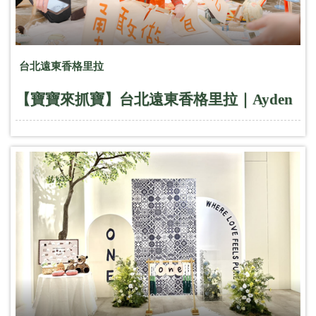
--------------- &nbsp; 📅 日期：2026年5月24日 (週日) 🕑 時
間：14:00 - 17:30 📍 地點：AT力場大安店：台北市大安
區信義路四段1號 (水晶大廈東座入口11樓之五) #爸氣限
定價：$2,500/人 #兩位爸爸同行價：$1,800 /人 #VIP專屬
台北遠東香格里拉
獨享優惠價：$1,800/人(AT會員、TWO in ONE客戶、
【寶寶來抓寶】台北遠東香格里拉｜Ayden
Big smile客戶) &nbsp; ----------------- &nbsp; 📣提醒！#名額
有限，僅限爸爸一人參加！ (因場地限制，如需增加一位
參加者需加收$2,500) &nbsp; 各位媽媽們，快手刀幫老公
報名！ 把神隊友送到現場，讓他們在啤酒與歡笑中，學
習新技能 畢竟&hellip;報名成功＝未來365天不用綁頭髮
🥰 名額有限，完成匯款才算報名成功 &nbsp; &nbsp; 🔗
報名連結
https://docs.google.com/forms/d/e/1FAIpQLSdU8G9d8svHh
usp=publish-editor &nbsp; &nbsp;