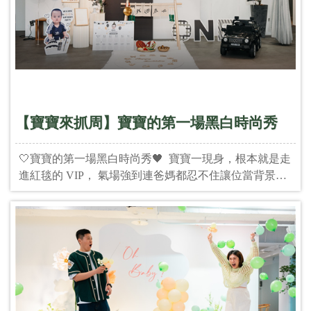
只是抓周派對，是寶寶人生裡，第一場有風格、有意義
的時尚盛典。 🎈有想幫寶寶辦一場什麼風格的抓周派對
嗎？ 交給 @2in1_party，你只需要期待當天的感動，我
們會把整場派對打理得讓你完全放心。✨
【寶寶來抓周】寶寶的第一場黑白時尚秀
🤍寶寶的第一場黑白時尚秀🖤 寶寶一現身，根本就是走
進紅毯的 VIP， 氣場強到連爸媽都忍不住讓位當背景板
😎 每一張照片都像時尚大片🎞️ ✨ 為什麼這場黑白抓周
派對，與眾不同？ 🖤 黑白色調看似簡單，卻更顯質感
與細節 🤍 沒有誇張裝飾，只有純粹的氣場與極致用心
這不只是顏色的選擇，而是我們對「儀式感」與「獨特
性」的堅持。 👶 想幫寶貝辦一場有風格、有態度、絕對
不撞風格的抓周派對？ 放心交給我們！讓寶貝的第一場
派對，就留下最驚豔的回憶✨