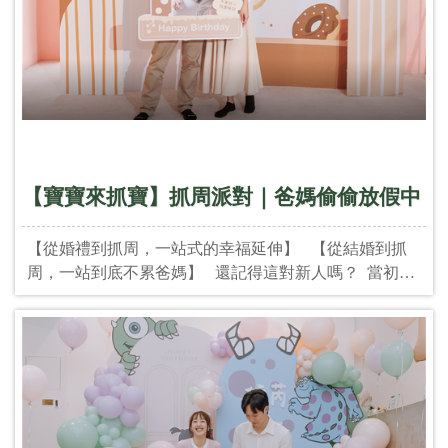
點｜森SPACE 無印風空間 溫潤木色 X 柔光純白，專屬
於我們的溫馨派對空間。 就是要給你最簡約卻最不簡單
的幸福！ 有沒有一種 IKEA 大神來幫我們布置的感
覺？! &nbsp; 🍵 飲品｜迷克夏 White &amp; Green 一杯
微甜白，一杯清新綠，舉杯之間，是幸福的交織。 喝的
當然也是跟顏色有關， 來一杯白綠色迷克夏， 這不只
是飲料，這是幸運色補給！ 綠的喝下去，希望生個男
孩！ 白的喝下去，心想事成來個小棉襖！ &nbsp; 🍡 點
【寶寶來抓寶】抓周派對｜爸媽偷偷放假中
心｜小鵲sing 紅豆餅 甜到心坎裡，大家別搶， 承載甜
蜜祝福的經典小點，綠白包裹著家的味道。 &nbsp;
&nbsp; &nbsp; &nbsp; &nbsp; &nbsp; &nbsp;
【從婚禮到抓周，一站式的幸福延伸】 【從結婚到抓
&nbsp; &nbsp; &nbsp; &nbsp; &nbsp; &nbsp;
周，一站到底不累爸媽】 還記得這對新人嗎？ 當初結
&nbsp; &nbsp; &nbsp; &nbsp; &nbsp; +派對統籌與主
婚時選擇了 TWO in ONE， 現在連寶寶的抓周，也繼續
持：@2in1_party +場地: @mori.space
交給我們～ 愛的旅程，從牽手到牽小手，我們一直都
在。 &nbsp; 這次我們挑選了一個讓大人能夠小小喘口氣
的地方： ✔️ 有大球池 ✔️ 有陪玩姐姐 ✔️ 有專業主持＋
抓周流程 ✔️ 還有片刻屬於爸媽的「放假時光」 &nbsp;
&nbsp; &nbsp; &nbsp; &nbsp; &nbsp; &nbsp;
&nbsp; &nbsp; &nbsp; &nbsp; &nbsp; &nbsp; &nbsp;