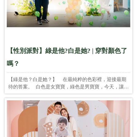
【性別派對】綠是他?白是她? | 穿對顏色了
嗎？
【綠是他？白是她？】 在最純粹的色彩裡，迎接最期
待的答案。 白色是女寶寶，綠色是男寶寶，今天，讓色
彩說話！ &nbsp; 💚 統籌主持｜TWO in ONE 派對婚禮
美學 從空間到細節，從流程到感動，讓這場性別派
對，成為你心中最美好的回憶。 ✨ 綠白主題，色彩一
致，幸福純粹。 讓我們一起揭曉這場溫柔的答案
吧！ 統籌、主持、顏色對照表，通通包辦， 讓你不
只猜性別，還猜這場派對怎麼這麼好玩！ &nbsp; 🌿 地