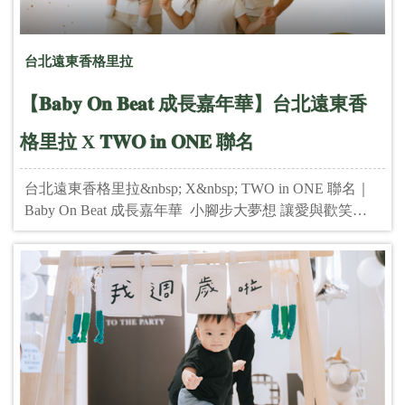
台北遠東香格里拉
【𝐁𝐚𝐛𝐲 𝐎𝐧 𝐁𝐞𝐚𝐭 成長嘉年華】台北遠東香
格里拉 X 𝐓𝐖𝐎 𝐢𝐧 𝐎𝐍𝐄 聯名
台北遠東香格里拉&nbsp; X&nbsp; TWO in ONE 聯名｜
Baby On Beat 成長嘉年華 小腳步大夢想 讓愛與歡笑，
隨節奏搖擺 🎵 第一支舞，在香格里拉開啟成長的旅程
&bull;ᴗ&bull; 這一天，寶寶將踏出人生的第一支舞步，
爸爸媽媽也將成為舞台上最閃亮的舞伴。 &nbsp; 在這
裡，不只是寶寶的第一支舞，還會認識更多同樣走在新
手爸媽旅程上的朋友們。 下一場的舞台，或許就是寶寶
的抓周派對 ⋆.˚🦋༘⋆ 下一次的掌聲，或許就是生日派對 ˚.
🎀༘⋆ &nbsp; 台北遠東香格里拉與 𝐓𝐖𝐎 𝐢𝐧 𝐎𝐍𝐄 聯名活
動 ，陪伴您紀錄寶寶的每一個成長瞬間ᰔ 【活動資