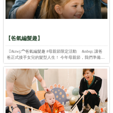
【爸氣編髮趣】
🏻&zwj;🦰爸氣編髮趣 #母親節限定活動 &nbsp; 讓爸
爸正式接手女兒的髮型人生！ 今年母親節，我們準備了
一份「最實用的禮物」送給媽媽 #讓爸爸學會幫女兒綁
頭髮 從此之後女兒的頭髮，爸爸負責！ 媽媽的人生，輕
鬆翹腳～ &nbsp; 這堂不只是編髮課，更像是一場爸爸們
的專屬趴踢 像和兄弟們聚會，卻多學了一項「超加分技
能」😏 &nbsp; #沒經驗也可以嗎 ✔ 綁法零基礎OK ✔ 提
供美髮練習假頭（不怕扯到女兒） ✔ 手把手教學 ✔ 一邊
喝酒，一邊變身神隊友 ✔ 編髮懶人包直接帶回家 &nbsp;
#現場提供吃吃喝喝 ✔ 精選飲品&amp;點心 ✔ 啤酒/咖啡/
茶水/餅乾 ✔ 爸爸放鬆學技能，媽媽安心放人生 &nbsp; --