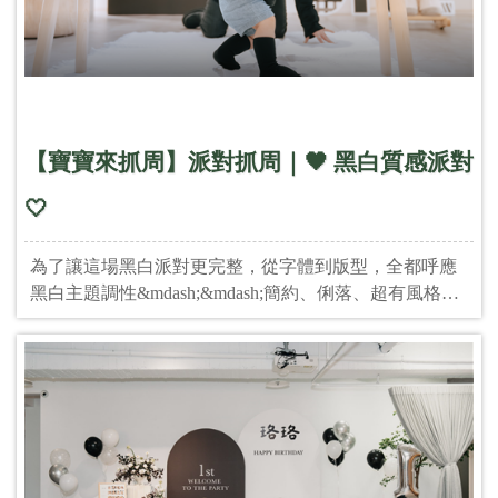
訊】 📅 日期 𝟐𝟎𝟐𝟓 年 𝟏𝟎 月 𝟒 日（週六）｜14:30-16:00
&nbsp; 📍 地點 台北遠東香格里拉 𝐁𝟏 怡東園 (台北市大
安區敦化南路二段 𝟐𝟎𝟏 號) &nbsp; 👨&zwj;👩&zwj;👧
&zwj;👦 報名資格 新手爸爸 &amp; 新手媽媽 &amp; 𝟔 個
月～1歲內的寶寶 &nbsp; 🍰 活動提供 精緻下午茶餐點
&nbsp; 👗 𝐃𝐫𝐞𝐬𝐬 𝐂𝐨𝐝𝐞 輕鬆舒適(白色 或 米色 或 大地色
【寶寶來抓周】派對抓周｜🖤 黑白質感派對
系) &nbsp; 👜 攜帶物品 寶寶揹帶或揹巾 【活動流程】
14:30 報到 15:00-16:00活動派對 ✿ 台北遠東香格里拉 X
🤍
𝐓𝐖𝐎 𝐢𝐧 𝐎𝐍𝐄 保留隨時修改、變更、暫停或終止本活動
內容之權利。 &nbsp; 點我,請填寫報名表
為了讓這場黑白派對更完整，從字體到版型，全都呼應
https://reurl.cc/Nx94on &nbsp;
黑白主題調性&mdash;&mdash;簡約、俐落、超有風格。
不只是佈置「看起來」好看，而是整場派對從出場動
線、抓周區設計、拍照角度，到每個道具的搭配，都經
過我們團隊的細心規劃與反覆推敲。 每一個環節都為了
襯托主角&mdash;&mdash;你們的寶寶，讓他像走上人生
第一個紅毯舞台。✨ 📸 拍出來的照片不是剛好漂亮，而
是從設計開始就為「紀念意義」而準備。黑與白的配
色，越簡單，越考驗細節；越極簡，越凸顯用心。這不