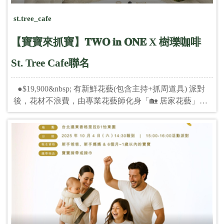
st.tree_cafe
【寶寶來抓寶】𝐓𝐖𝐎 𝐢𝐧 𝐎𝐍𝐄 X 樹瓅咖啡
St. Tree Cafe聯名
●$19,900&nbsp; 有新鮮花藝(包含主持+抓周道具) 派對
後，花材不浪費，由專業花藝師化身「🏡 居家花藝」，
將美好延續。 ●$11,900&nbsp; 無花藝(包含主持+抓
周道具) &nbsp;