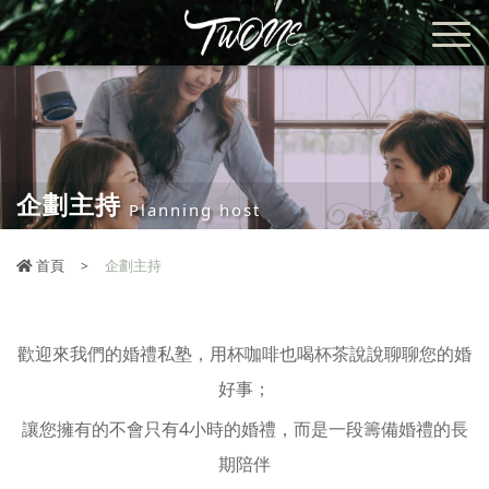
企劃主持
Planning host
首頁
企劃主持
歡迎來我們的婚禮私塾，用杯咖啡也喝杯茶說說聊聊您的婚
好事；
讓您擁有的不會只有4小時的婚禮，而是一段籌備婚禮的長
期陪伴