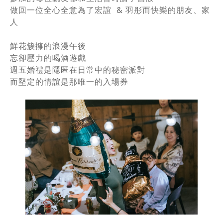
做回一位全心全意為了宏誼 & 羽彤而快樂的朋友、家
人
鮮花簇擁的浪漫午後
忘卻壓力的喝酒遊戲
週五婚禮是隱匿在日常中的秘密派對
而堅定的情誼是那唯一的入場券