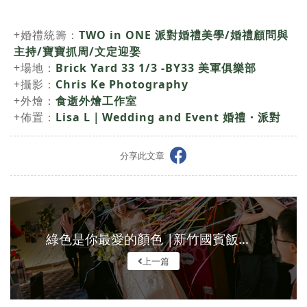
+婚禮統籌：
TWO in ONE 派對婚禮美學/婚禮顧問與
主持/寶寶抓周/文定迎娶
+場地：
Brick Yard 33 1/3 -BY33 美軍俱樂部
+攝影：
Chris Ke Photography
+外燴：
食逝外燴工作室
+佈置：
Lisa L｜Wedding and Event 婚禮・派對
分享此文章
綠色是你最愛的顏色 |新竹國賓飯八方燴 | Buffet宴客
上一篇