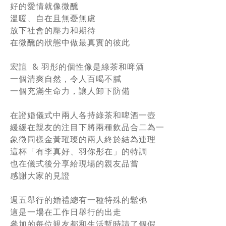
好的愛情就像微醺
溫暖、自在且無憂無慮
放下社會的壓力和期待
在微醺的狀態中做最真實的彼此
宏誼 & 羽彤的個性像是綠茶和啤酒
一個清爽自然，令人百喝不膩
一個充滿生命力，讓人卸下防備
在證婚儀式中兩人各持綠茶和啤酒一壺
緩緩在親友的注目下將兩種飲品合二為一
象徵同樣金黃璀璨的兩人終於結為連理
這杯「有李真好、羽你彤在」的特調
也在儀式後分享給現場的親友品嘗
感謝大家的見證
週五舉行的婚禮總有一種特殊的鬆弛
這是一場在工作日舉行的出走
參加的每位親友都和生活暫時請了個假