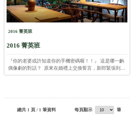
2016 菁英班
2016 菁英班
『你的老婆或許知道你的手機密碼喔！！』 這是哪一齣
偶像劇的對話？ 原來在婚禮上交換誓言，新郎緊張到忘
記手機密碼時， 婚禮主持人可以這麼幽默的圓場！！
用不一樣的方式，讓聽的人很有感覺， 要成為一位有靈
魂、又有幽默感、又讓新人放心的婚禮主持人，原來你/
妳也可以。 ========================== ●樂透
OUT、尋寶OUT、棉花糖OUT、刮刮卡OUT；不是不
總共 1 頁 / 1 筆資料
每頁顯示
筆
好，是還有更好的活動！ 原來，婚禮中的互動遊戲，就
充斥在你我的生活週遭。
========================== 【開課時間】
2016/08/10(週三)開課。 【課程時間】 每週一與每週三